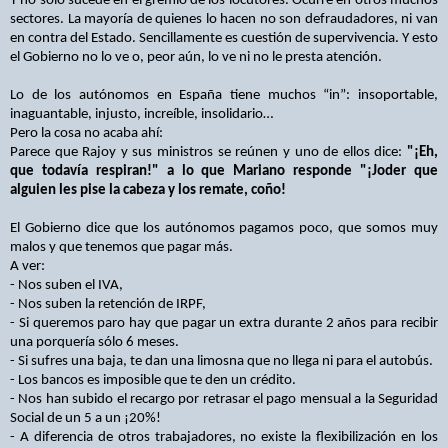
Y no sólo sucede en el gremio de los locutores. Ocurre en otros muchos
sectores. La mayoría de quienes lo hacen no son defraudadores, ni van
en contra del Estado. Sencillamente es cuestión de supervivencia. Y esto
el Gobierno no lo ve o, peor aún, lo ve ni no le presta atención.
Lo de los autónomos en España tiene muchos “in”: insoportable,
inaguantable, injusto, increíble, insolidario…
Pero la cosa no acaba ahí:
Parece que Rajoy y sus ministros se reúnen y uno de ellos dice:
"¡Eh,
que todavía respiran!" a lo que Mariano responde "¡Joder que
alguien les pise la cabeza y los remate, coño!
El Gobierno dice que los autónomos pagamos poco, que somos muy
malos y que tenemos que pagar más.
A ver:
- Nos suben el IVA,
- Nos suben la retención de IRPF,
- Si queremos paro hay que pagar un extra durante 2 años para recibir
una porquería sólo 6 meses.
- Si sufres una baja, te dan una limosna que no llega ni para el autobús.
- Los bancos es imposible que te den un crédito.
- Nos han subido el recargo por retrasar el pago mensual a la Seguridad
Social de un 5 a un ¡20%!
- A diferencia de otros trabajadores, no existe la flexibilización en los