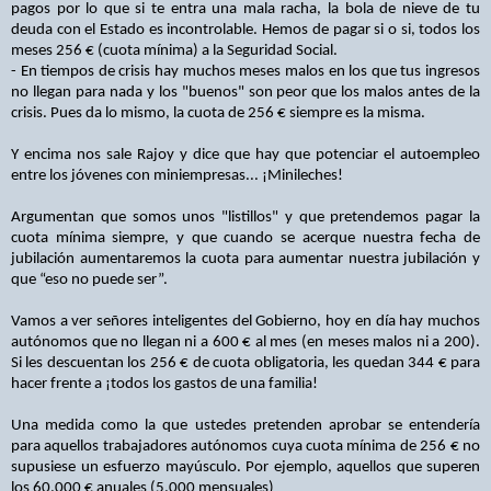
pagos por lo que si te entra una mala racha, la bola de nieve de tu
deuda con el Estado es incontrolable. Hemos de pagar si o si, todos los
meses 256 € (cuota mínima) a la Seguridad Social.
- En tiempos de crisis hay muchos meses malos en los que tus ingresos
no llegan para nada y los "buenos" son peor que los malos antes de la
crisis. Pues da lo mismo, la cuota de 256 € siempre es la misma.
Y encima nos sale Rajoy y dice que hay que potenciar el autoempleo
entre los jóvenes con miniempresas... ¡Minileches!
Argumentan que somos unos "listillos" y que pretendemos pagar la
cuota mínima siempre, y que cuando se acerque nuestra fecha de
jubilación aumentaremos la cuota para aumentar nuestra jubilación y
que “eso no puede ser”.
Vamos a ver señores inteligentes del Gobierno, hoy en día hay muchos
autónomos que no llegan ni a 600 € al mes (en meses malos ni a 200).
Si les descuentan los 256 € de cuota obligatoria, les quedan 344 € para
hacer frente a ¡todos los gastos de una familia!
Una medida como la que ustedes pretenden aprobar se entendería
para aquellos trabajadores autónomos cuya cuota mínima de 256 € no
supusiese un esfuerzo mayúsculo. Por ejemplo, aquellos que superen
los 60.000 € anuales (5.000 mensuales)