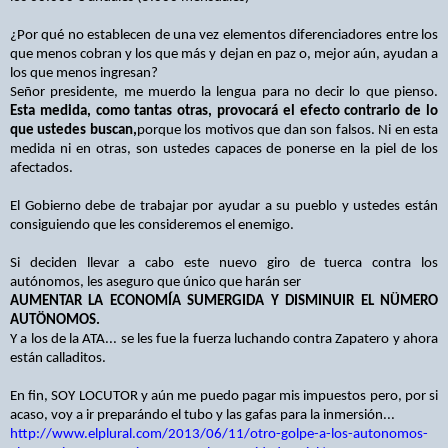
¿Por qué no establecen de una vez elementos diferenciadores entre los
que menos cobran y los que más y dejan en paz o, mejor aún, ayudan a
los que menos ingresan?
Señor presidente, me muerdo la lengua para no decir lo que pienso.
Esta medida, como tantas otras, provocará el efecto contrario de lo
que ustedes buscan,
porque los motivos que dan son falsos. Ni en esta
medida ni en otras, son ustedes capaces de ponerse en la piel de los
afectados.
El Gobierno debe de trabajar por ayudar a su pueblo y ustedes están
consiguiendo que les consideremos el enemigo.
Si deciden llevar a cabo este nuevo giro de tuerca contra los
autónomos, les aseguro que único que harán ser
AUMENTAR LA ECONOMÍA SUMERGIDA Y DISMINUIR EL NÜMERO
AUTÖNOMOS.
Y a los de la ATA... se les fue la fuerza luchando contra Zapatero y ahora
están calladitos.
En fin, SOY LOCUTOR y aún me puedo pagar mis impuestos pero, por si
acaso, voy a ir preparándo el tubo y las gafas para la inmersión...
http://www.elplural.com/2013/06/11/otro-golpe-a-los-autonomos-