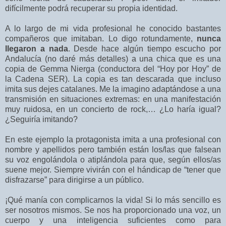
difícilmente podrá recuperar su propia identidad.
A lo largo de mi vida profesional he conocido bastantes
compañeros que imitaban. Lo digo rotundamente,
nunca
llegaron a nada
. Desde hace algún tiempo escucho por
Andalucía (no daré más detalles) a una chica que es una
copia de Gemma Nierga (conductora del “Hoy por Hoy” de
la Cadena SER). La copia es tan descarada que incluso
imita sus dejes catalanes. Me la imagino adaptándose a una
transmisión en situaciones extremas: en una manifestación
muy ruidosa, en un concierto de rock,… ¿Lo haría igual?
¿Seguiría imitando?
En este ejemplo la protagonista imita a una profesional con
nombre y apellidos pero también están los/las que falsean
su voz engolándola o atiplándola para que, según ellos/as
suene mejor. Siempre vivirán con el hándicap de “tener que
disfrazarse” para dirigirse a un público.
¡Qué manía con complicarnos la vida! Si lo más sencillo es
ser nosotros mismos. Se nos ha proporcionado una voz, un
cuerpo y una inteligencia suficientes como para