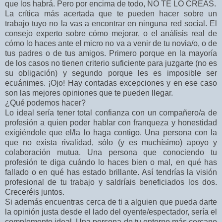
que los habrá. Pero por encima de todo, NO TE LO CREAS.
La crítica más acertada que te pueden hacer sobre un
trabajo tuyo no la vas a encontrar en ninguna red social. El
consejo experto sobre cómo mejorar, o el análisis real de
cómo lo haces ante el micro no va a venir de tu novia/o, o de
tus padres o de tus amigos. Primero porque en la mayoría
de los casos no tienen criterio suficiente para juzgarte (no es
su obligación) y segundo porque les es imposible ser
ecuánimes. ¡Ojo! Hay contadas excepciones y en ese caso
son las mejores opiniones que te pueden llegar.
¿Qué podemos hacer?
Lo ideal sería tener total confianza con un compañero/a de
profesión a quien poder hablar con franqueza y honestidad
exigiéndole que el/la lo haga contigo. Una persona con la
que no exista rivalidad, sólo (y es muchísimo) apoyo y
colaboración mutua. Una persona que conociendo tu
profesión te diga cuándo lo haces bien o mal, en qué has
fallado o en qué has estado brillante. Así tendrías la visión
profesional de tu trabajo y saldríais beneficiados los dos.
Creceréis juntos.
Si además encuentras cerca de ti a alguien que pueda darte
la opinión justa desde el lado del oyente/espectador, sería el
complemento ideal. Una persona de tu entorno más cercano