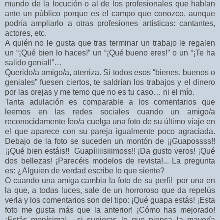
mundo de la locución o al de los profesionales que hablan
ante un público porque es el campo que conozco, aunque
podría ampliarlo a otras profesiones artísticas: cantantes,
actores, etc.
A quién no le gusta que tras terminar un trabajo le regalen
un “¡Qué bien lo haces!” un “¡Qué bueno eres!” o un “¡Te ha
salido genial!”…
Querido/a amigo/a, aterriza. Si todos esos “bienes, buenos o
geniales” fuesen ciertos, te saldrían los trabajos y el dinero
por las orejas y me temo que no es tu caso… ni el mío.
Tanta adulación es comparable a los comentarios que
leemos en las redes sociales cuando un amigo/a
reconocidamente feo/a cuelga una foto de su último viaje en
el que aparece con su pareja igualmente poco agraciada.
Debajo de la foto se suceden un montón de ¡¡Guapossss!!
¡¡Qué bien estáis!! Guapíiiiisiiimoss!! ¡Da gusto veros! ¡Qué
dos bellezas! ¡Parecéis modelos de revista!... La pregunta
es: ¿Alguien de verdad escribe lo que siente?
O cuando una amiga cambia la foto de su perfil por una en
la que, a todas luces, sale de un horroroso que da repelús
verla y los comentarios son del tipo: ¡Qué guapa estás! ¡Esta
foto me gusta más que la anterior! ¡Cómo has mejorado!
¡Estás monísima!... si supieras lo que piensa la mayoría