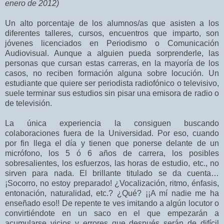
enero de 2012)
Un alto porcentaje de los alumnos/as que asisten a los
diferentes talleres, cursos, encuentros que imparto, son
jóvenes licenciados en Periodismo o Comunicación
Audiovisual. Aunque a alguien pueda sorprenderle, las
personas que cursan estas carreras, en la mayoría de los
casos, no reciben formación alguna sobre locución. Un
estudiante que quiere ser periodista radiofónico o televisivo,
suele terminar sus estudios sin pisar una emisora de radio o
de televisión.
La única experiencia la consiguen buscando
colaboraciones fuera de la Universidad. Por eso, cuando
por fin llega el día y tienen que ponerse delante de un
micrófono, los 5 ó 6 años de carrera, los posibles
sobresalientes, los esfuerzos, las horas de estudio, etc., no
sirven para nada. El brillante titulado se da cuenta…
¡Socorro, no estoy preparado! ¿Vocalización, ritmo, énfasis,
entonación, naturalidad, etc.? ¿Qué? ¡¡A mí nadie me ha
enseñado eso!! De repente te ves imitando a algún locutor o
convirtiéndote en un saco en el que empezarán a
acumularse vicios y errores que después serán de difícil