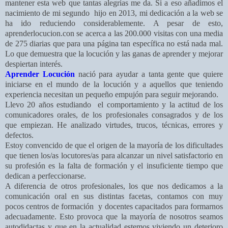
mantener esta web que tantas alegrías me da. Si a eso añadimos el
nacimiento de mi segundo hijo en 2013, mi dedicación a la web se
ha ido reduciendo considerablemente. A pesar de esto,
aprenderlocucion.con se acerca a las 200.000 visitas con una media
de 275 diarias que para una página tan específica no está nada mal.
Lo que demuestra que la locución y las ganas de aprender y mejorar
despiertan interés.
Aprender Locución
nació para ayudar a tanta gente que quiere
iniciarse en el mundo de la locución y a aquellos que teniendo
experiencia necesitan un pequeño empujón para seguir mejorando.
Llevo 20 años estudiando el comportamiento y la actitud de los
comunicadores orales, de los profesionales consagrados y de los
que empiezan. He analizado virtudes, trucos, técnicas, errores y
defectos.
Estoy convencido de que el origen de la mayoría de los dificultades
que tienen los/as locutores/as para alcanzar un nivel satisfactorio en
su profesión es la falta de formación y el insuficiente tiempo que
dedican a perfeccionarse.
A diferencia de otros profesionales, los que nos dedicamos a la
comunicación oral en sus distintas facetas, contamos con muy
pocos centros de formación y docentes capacitados para formarnos
adecuadamente. Esto provoca que la mayoría de nosotros seamos
autodidactas y que en la actualidad estemos viviendo un deterioro