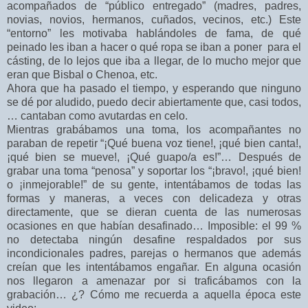
acompañados de “público entregado” (madres, padres,
novias, novios, hermanos, cuñados, vecinos, etc.) Este
“entorno” les motivaba hablándoles de fama, de qué
peinado les iban a hacer o qué ropa se iban a poner para el
cásting, de lo lejos que iba a llegar, de lo mucho mejor que
eran que Bisbal o Chenoa, etc.
Ahora que ha pasado el tiempo, y esperando que ninguno
se dé por aludido, puedo decir abiertamente que, casi todos,
… cantaban como avutardas en celo.
Mientras grabábamos una toma, los acompañantes no
paraban de repetir “¡Qué buena voz tiene!, ¡qué bien canta!,
¡qué bien se mueve!, ¡Qué guapo/a es!”… Después de
grabar una toma “penosa” y soportar los “¡bravo!, ¡qué bien!
o ¡inmejorable!” de su gente, intentábamos de todas las
formas y maneras, a veces con delicadeza y otras
directamente, que se dieran cuenta de las numerosas
ocasiones en que habían desafinado… Imposible: el 99 %
no detectaba ningún desafine respaldados por sus
incondicionales padres, parejas o hermanos que además
creían que les intentábamos engañar. En alguna ocasión
nos llegaron a amenazar por si traficábamos con la
grabación… ¿? Cómo me recuerda a aquella época este