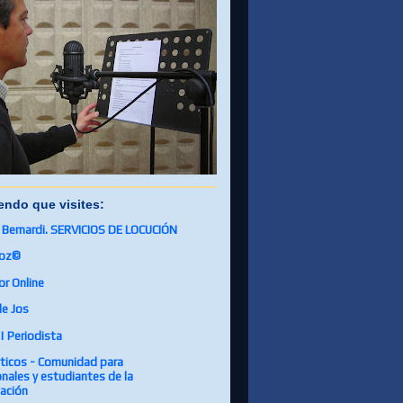
endo que visites:
. Bernardi. SERVICIOS DE LOCUCIÓN
oz©
or Online
de Jos
| Periodista
sticos - Comunidad para
nales y estudiantes de la
ación