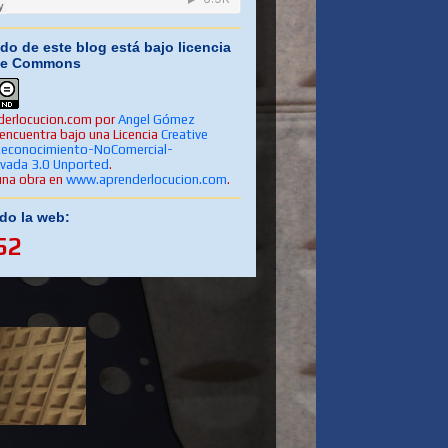
do de este blog está bajo licencia
ive Commons
erlocucion.com
por
Angel Gómez
encuentra bajo una Licencia
Creative
econocimiento-NoComercial-
ivada 3.0 Unported
.
una obra en
www.aprenderlocucion.com
.
ado la web:
52