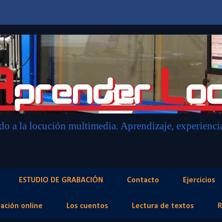
o a la locución multimedia. Aprendizaje, experiencias
ESTUDIO DE GRABACIÓN
Contacto
Ejercicios
ación online
Los cuentos
Lectura de textos
R