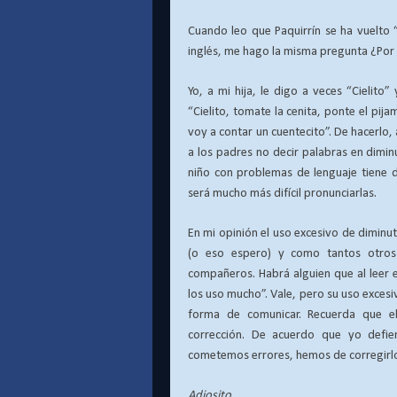
Cuando leo que Paquirrín se ha vuelto
inglés, me hago la misma pregunta ¿Por
Yo, a mi hija, le digo a veces “Cielito
“Cielito, tomate la cenita, ponte el pija
voy a contar un cuentecito”. De hacerlo, 
a los padres no decir palabras en dimin
niño con problemas de lenguaje tiene di
será mucho más difícil pronunciarlas.
En mi opinión el uso excesivo de diminu
(o eso espero) y como tantos otros
compañeros. Habrá alguien que al leer 
los uso mucho”. Vale, pero su uso excesiv
forma de comunicar. Recuerda que el
corrección. De acuerdo que yo defien
cometemos errores, hemos de corregirlo
Adiosito