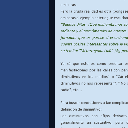
emisoras.
Pero la cruda realidad es otra (póngase
emisoras el ejemplo anterior, se escuchar
“
Buenos diítas, ¡Qué mañanita más sol
radiante y el termómetrito de nuestra 
jornadita que os parece si escucham
cuenta cositas interesantes sobre la vi
su temita: ”Mi tortuguita Lulú”. ¡Ay, pe
Ya sé que esto es como predicar en
manifestaciones por las calles con pan
diminutivos en los medios” o “Cárce
diminutivos no nos representan”, " No a
radio", etc…
Para buscar conclusiones a tan complicad
definición de diminutivo:
Los diminutivos son afijos derivat
generalmente un sustantivo,
para 