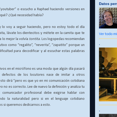
Datos per
 “youtuber” o escucho a Raphael haciendo versiones en
 qué? ¿Qué necesidad había?
” y lo voy a seguir haciendo, pero no estoy todo el día
mita, lávate los dientecitos y métete en la camita que te
Ver todo mi 
a lo mejor la volvía
tontita
. Los logopedas recomiendan
.
utivo como “regalito”, “neverita”, “zapatito” porque un
ficultad para decodificar y al escuchar estas palabras
tivos en el micrófono es una moda que algún día pasará
 defectos de los locutores nace de imitar a otros
esto dirá “pero es que yo en mi comunicación cotidiana
o no es correcto. Lee de nuevo la definición y analiza tu
 comunicador profesional debe exigirse hablar con
do la naturalidad pero si en el lenguaje cotidiano
s si queremos dedicarnos a esto.
.