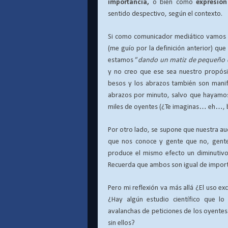
importancia,
o bien como
expresión
sentido despectivo, según el contexto.
Si como comunicador mediático vamos 
(me guío por la definición anterior)
que
estamos
“
dando un matiz de pequeño o
y no creo que ese sea nuestro propósit
besos y los abrazos también son mani
abrazos por minuto, salvo que hayamos
miles de oyentes (¿Te imaginas… eh…, 
Por otro lado, se supone que nuestra a
que nos conoce y gente que no, gente
produce el mismo efecto un diminutivo
Recuerda que ambos son igual de import
Pero mi reflexión va más allá ¿El uso e
¿Hay algún estudio científico que l
avalanchas de peticiones de los oyente
sin ellos?