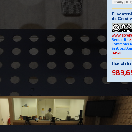
El conteni
de Creat
www.aprend
Bernardi
se 
Commons R
SinObraDer
Basada en 
Han visit
989,6