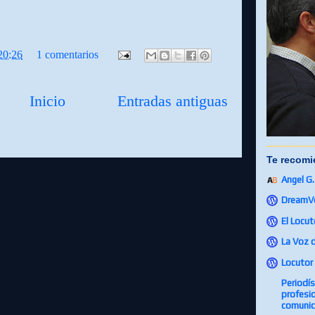
20:26
1 comentarios
Inicio
Entradas antiguas
Te recomi
Angel G
DreamV
El Locut
La Voz 
Locutor 
Periodí
profesio
comunic