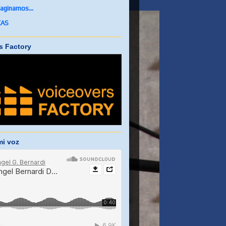
aginamos...
CAS
s Factory
i voz