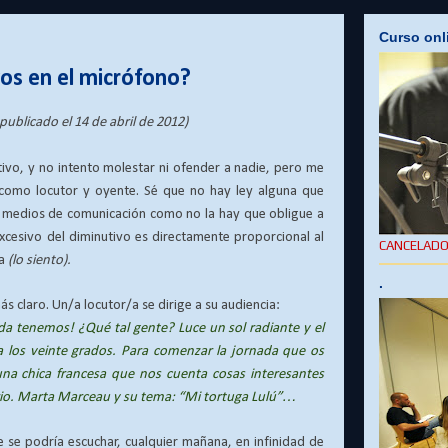
Curso onl
os en el micrófono?
publicado el 14 de abril de 2012)
tivo, y no intento molestar ni ofender a nadie, pero me
 como locutor y oyente. Sé que no hay ley alguna que
os medios de comunicación como no la hay que obligue a
xcesivo del diminutivo es directamente proporcional al
CANCELAD
za
(lo siento).
.
 claro. Un/a locutor/a se dirige a su audiencia:
 tenemos! ¿Qué tal gente? Luce un sol radiante y el
los veinte grados. Para comenzar la jornada que os
na chica francesa que nos cuenta cosas interesantes
verio. Marta Marceau y su tema: “Mi tortuga Lulú”…
se podría escuchar, cualquier mañana, en infinidad de