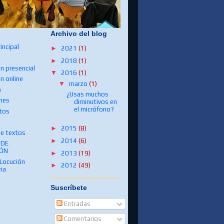
Archivo del blog
incipal
►
2021
(1)
►
2018
(1)
n presencial
▼
2016
(1)
n online
▼
marzo
(1)
o
¿Usas muchos
ones
diminutivos en
el micrófono?
tos
s
►
2015
(8)
de textos
►
2014
(6)
 DE
IÓN
►
2013
(19)
 Locución
►
2012
(49)
ria
Suscríbete
Entradas
Comentarios