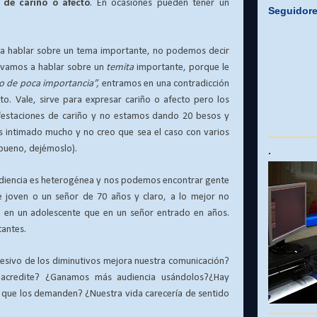
 de cariño o afecto
. En ocasiones pueden tener un
Seguidor
a hablar sobre un tema importante, no podemos decir
 vamos a hablar sobre un
temita
importante, porque le
 de poca importancia”,
entramos en una contradicción
o. Vale, sirve para expresar cariño o afecto pero los
festaciones de cariño y no estamos dando 20 besos y
 intimado mucho y no creo que sea el caso con varios
bueno, dejémoslo).
.
udiencia es heterogénea y nos podemos encontrar gente
 joven o un señor de 70 años y claro, a lo mejor no
 en un adolescente que en un señor entrado en años.
antes.
xcesivo de los diminutivos mejora nuestra comunicación?
o acredite? ¿Ganamos más audiencia usándolos?¿Hay
s que los demanden? ¿Nuestra vida carecería de sentido