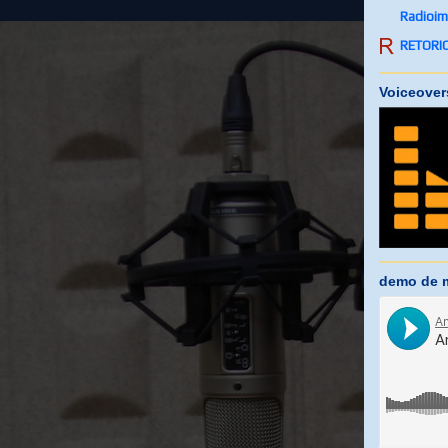
Radioim
RETORI
Voiceover
demo de m