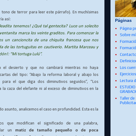
 tono de terror para leer este párrafo). En muchísimas
ía así:
Páginas
eadita tenemos! ¿Qué tal gentecita? Luce un solecito
Página pr
ventanita marca los veinte graditos. Para comenzar la
Sobre mí
os un cancioncita de una chiquita francesa que nos
Formació
da de las tortuguitas en cautiverio. Martita Marceau y
Formació
rdón!: “Mi tortuga Lulú”.
Contact
Definici
Los cuen
 el desierto y que no cambiará mientras no haya
Ejercicio
cartas del tipo: “Abajo la reforma laboral y abajo los
Lectura 
l para el que diga dos diminutivos seguidos”, “Los
ESTUDIO
 la caza del elefante ni al exceso de diminutivos en la
GRABAC
Taller de
Publicita
o asunto, analicemos el caso en profundidad. Esta es la
ivos que modifican el significado de una palabra,
dar un
matiz de tamaño pequeño o de poca