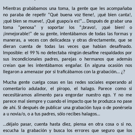
Mientras grabábamos una toma, la gente que les acompañaba
no paraba de repetir “Qué buena voz tiene!, ¡qué bien canta!,
¡qué bien se mueve!, ¡Qué guapo/a es!”… Después de grabar una
toma “penosa” y soportar los “¡bravo!, ¡qué bien! o
¡inmejorable!” de su gente, intentábamos de todas las formas y
maneras, a veces con delicadeza y otras directamente, que se
dieran cuenta de todas las veces que habían desafinado.
Imposible: el 99 % no detectaba ningún desafine respaldados por
sus incondicionales padres, parejas o hermanos que además
creían que les intentábamos engañar. En alguna ocasión nos
llegaron a amenazar por si traficábamos con la grabación… ¿?
Mucha gente cuelga cosas en las redes sociales esperando al
comentario adulador, el piropo, el halago. Parece como si
necesitáramos alimento para engordar nuestro ego. Y no me
parece mal siempre y cuando el impacto que te produzca no pase
de ahí. SI después de publicar una grabación tuya o de ponérsela
a u novia/o, o a tus padres, sólo recibes halagos…
…déjalo pasar, cuenta hasta diez, piensa en otra cosa o si no,
escucha la grabación y busca los errores que seguro que los