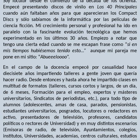
Soy locutor desde el comienzo de la década de los ochenta.
Empecé presentando discos de vinilo en
Los 40 Principales
cuando aún faltaban años para que aparecieran los Compact
Discs y sólo sabíamos de la informática por las películas de
ciencia ficción. Mi crecimiento personal y profesional ha ido en
paralelo con la fascinante evolución tecnológica que hemos
experimentado en los últimos 30 años. Empiezo a notar que
tengo una cierta edad cuando se me escapan frase como “
si en
mis tiempos hubiésemos tenido esto…”
aunque mi pareja me
pone en mi sitio: “
Abueeeloooo
”.
En el campo de la docencia empecé por casualidad hace
diecisiete años impartiendo talleres a gente joven que quería
hacer radio. Desde entonces y hasta ahora he impartido clases en
multitud de formatos (talleres, cursos cortos y largos, de un día,
de 6 meses, Formación para el empleo, expertos y másteres
universitarios, Sindicatos de periodistas, etc.), para todo tipo de
alumnos (adolescentes, amas de casa, parados, pensionistas,
estudiantes universitarios, posgrados, locutores o redactores en
activo, presentadores de televisión, profesores, candidatos
políticos o rectores de Universidad) y en muy distintos escenarios
(Emisoras de radio, de televisión, Ayuntamientos, colegios,
institutos, Universidades, academias, centros culturales, estudios