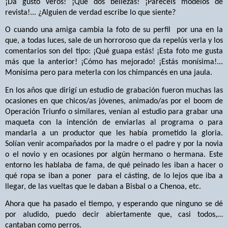
¡Da gusto veros! ¡Qué dos bellezas! ¡Parecéis modelos de
revista!... ¿Alguien de verdad escribe lo que siente?
O cuando una amiga cambia la foto de su perfil
por una en la
que, a todas luces, sale de un horroroso que da repelús verla y los
comentarios son del tipo: ¡Qué guapa estás! ¡Esta foto me gusta
más que la anterior! ¡Cómo has mejorado! ¡Estás monísima!...
Monísima pero para meterla con los chimpancés en una jaula.
En los años que dirigí un estudio de grabación fueron muchas las
ocasiones en que chicos/as jóvenes, animado/as por el boom de
Operación Triunfo o similares, venían al estudio para grabar una
maqueta con la intención de enviarlas al programa o para
mandarla a un productor que les había prometido la gloria.
Solían venir acompañados por la madre o el padre y por la novia
o el novio y en ocasiones por algún hermano o hermana. Este
entorno les hablaba de fama, de qué peinado les iban a hacer o
qué ropa se iban a poner
para el cásting, de lo lejos que iba a
llegar, de las vueltas que le daban a Bisbal o a Chenoa, etc.
Ahora que ha pasado el tiempo, y esperando que ninguno se dé
por aludido, puedo decir abiertamente que, casi todos,…
cantaban como perros.