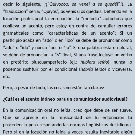
decir lo siguiente:
¡¡“Quiyoooo, se venéi a se quedéi”!!
. La
“traducción” sería: “Quiyos”, os venís u os quedáis. Defiendo en la
locución profesional la entonación, la “melodía” autóctona que
conlleva un acento, pero estoy en contra de camuflar errores
gramaticales como “características de un acento”: Si un
participio acaba en “ado” o en “ido” se debe de pronunciar como
“ado” o “ido” y nunca “ao” o “io”. Si una palabra está en plural,
se debe de pronunciar la “s” final, Si una frase incluye un verbo
en pretérito pluscuamperfecto (ej.:
hubiera leído
), nunca lo
podemos sustituir por el condicional (
habría leído
) o viceversa,
etc.
Pero, a pesar de todo, las cosas no están tan claras:
¿Cuál es el acento idóneo para un comunicador audiovisual?
En la comunicación oral no leída, creo que debe de ser suave.
Que se aprecie en la musicalidad de tu entonación tu
procedencia pero respetando las normas lingüísticas del idioma.
Pero si en la locución no leída a veces resulta inevitable algún